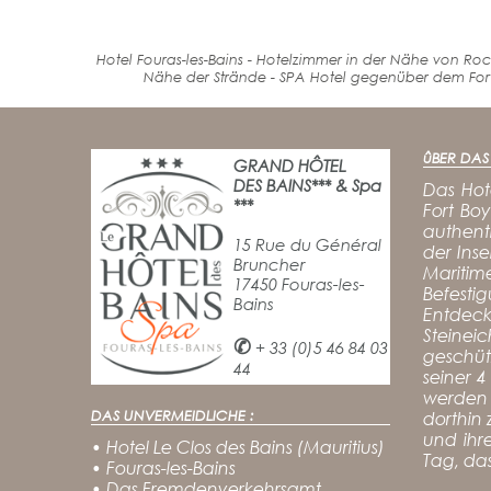
Hotel Fouras-les-Bains - Hotelzimmer in der Nähe von Roch
Nähe der Strände - SPA Hotel gegenüber dem Fort B
ûBER DAS 
GRAND HÔTEL
DES BAINS*** & Spa
Das Hot
***
Fort Boy
authent
15 Rue du Général
der Inse
Bruncher
Maritim
17450 Fouras-les-
Befesti
Bains
Entdec
Steine
✆
+ 33 (0)5 46 84 03
geschüt
44
seiner 4
werden 
DAS UNVERMEIDLICHE :
dorthin 
und ihr
•
Hotel Le Clos des Bains (Mauritius)
Tag, da
•
Fouras-les-Bains
•
Das Fremdenverkehrsamt