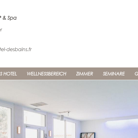
* & Spa
r
l-desbains.fr
S HOTEL
WELLNESSBEREICH
ZIMMER
SEMINARE
G