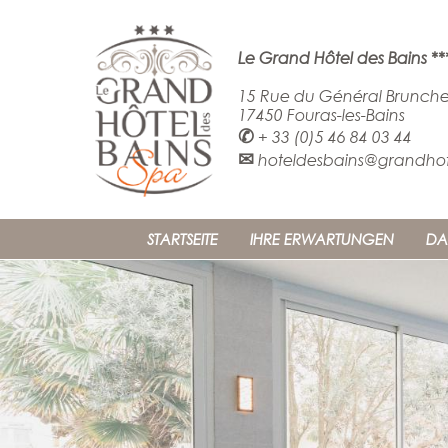
Le Grand Hôtel des Bains **
15 Rue du Général Brunche
17450 Fouras-les-Bains
✆
+ 33 (0)5 46 84 03 44
✉
hoteldesbains@grandhote
STARTSEITE
IHRE ERWARTUNGEN
DA