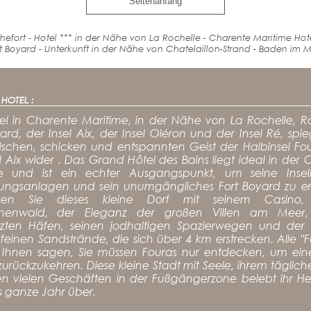
Seitenanfang
efort - Hotel *** in der Nähe von La Rochelle - Charente Maritime Hotel
oyard - Unterkunft in der Nähe von Chatelaillon-Strand - Baden im Mee
HOTEL :
el in Charente Maritime, in der Nähe von La Rochelle, Ro
ard, der Insel Aix, der Insel Oléron und der Insel Ré, spi
ischen, schicken und entspannten Geist der Halbinsel Fo
l Aix wider . Das Grand Hôtel des Bains liegt ideal in der
e und ist ein echter Ausgangspunkt, um seine Insel
gungsanlagen und sein unumgängliches Fort Boyard zu e
ken Sie dieses kleine Dorf mit seinem Casino,
ichenwald, der Eleganz der großen Villen am Meer
zten Häfen, seinen jodhaltigen Spazierwegen und der I
 feinen Sandstrände, die sich über 4 km erstrecken. Alle "F
Ihnen sagen, Sie müssen Fouras nur entdecken, um ein
zurückzukehren. Diese kleine Stadt mit Seele, ihrem täglic
en vielen Geschäften in der Fußgängerzone belebt ihr He
s ganze Jahr über.