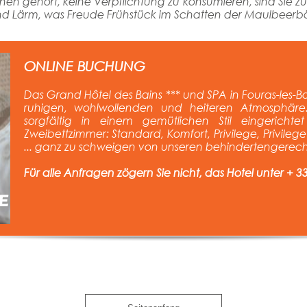
hnen gehört, keine Verpflichtung zu konsumieren, sind Sie z
nd und Lärm, was Freude Frühstück im Schatten der Maulbee
ONLINE BUCHUNG
Das Grand Hôtel des Bains *** und SPA in Fouras-les-B
ruhigen, wohlwollenden und heiteren Atmosphäre
sorgfältig in einem gemütlichen Stil eingeric
Zweibettzimmer: Standard, Komfort, Privilege, Privilege
... ganz zu schweigen von unseren behindertengerec
Für alle Anfragen zögern Sie nicht, das Hotel unter + 33