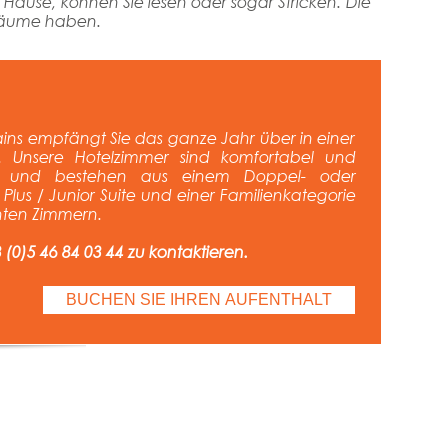
u Hause, können Sie lesen oder sogar Stricken. Die
rbäume haben.
ains empfängt Sie das ganze Jahr über in einer
. Unsere Hotelzimmer sind komfortabel und
htet und bestehen aus einem Doppel- oder
 Plus / Junior Suite und einer Familienkategorie
hten Zimmern.
 (0)5 46 84 03 44 zu kontaktieren.
BUCHEN SIE IHREN AUFENTHALT