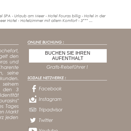
 SPA - Urlaub am Meer - Hotel Fouras billig - Hotel in der
r Hotel - Hotelzimmer mit allem Komfort - 3*** ...
ONLINE BUCHUNG :
chefort,
BUCHEN SIE IHREN
egelt den
AUFENTHALT
uras und
Gratis-Reiseführer !
 Charente
n, seine
rkunden.
SOZIALE NETZWERKE :
 seinem
Facebook
, den 3
dentität
Instagram
ourasins"
es Tages
Tripadvisor
hen Markt
rz jeden
Twitter
Youtube