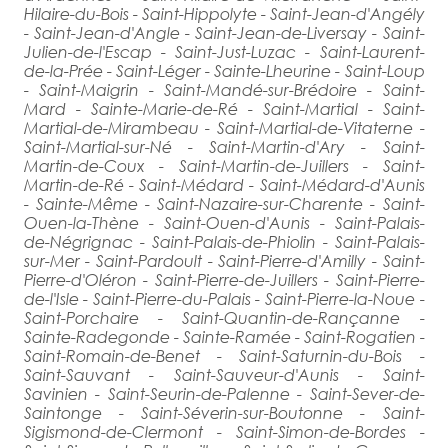
Hilaire-du-Bois - Saint-Hippolyte - Saint-Jean-d'Angély
- Saint-Jean-d'Angle - Saint-Jean-de-Liversay - Saint-
Julien-de-l'Escap - Saint-Just-Luzac - Saint-Laurent-
de-la-Prée - Saint-Léger - Sainte-Lheurine - Saint-Loup
- Saint-Maigrin - Saint-Mandé-sur-Brédoire - Saint-
Mard - Sainte-Marie-de-Ré - Saint-Martial - Saint-
Martial-de-Mirambeau - Saint-Martial-de-Vitaterne -
Saint-Martial-sur-Né - Saint-Martin-d'Ary - Saint-
Martin-de-Coux - Saint-Martin-de-Juillers - Saint-
Martin-de-Ré - Saint-Médard - Saint-Médard-d'Aunis
- Sainte-Même - Saint-Nazaire-sur-Charente - Saint-
Ouen-la-Thène - Saint-Ouen-d'Aunis - Saint-Palais-
de-Négrignac - Saint-Palais-de-Phiolin - Saint-Palais-
sur-Mer - Saint-Pardoult - Saint-Pierre-d'Amilly - Saint-
Pierre-d'Oléron - Saint-Pierre-de-Juillers - Saint-Pierre-
de-l'Isle - Saint-Pierre-du-Palais - Saint-Pierre-la-Noue -
Saint-Porchaire - Saint-Quantin-de-Rançanne -
Sainte-Radegonde - Sainte-Ramée - Saint-Rogatien -
Saint-Romain-de-Benet - Saint-Saturnin-du-Bois -
Saint-Sauvant - Saint-Sauveur-d'Aunis - Saint-
Savinien - Saint-Seurin-de-Palenne - Saint-Sever-de-
Saintonge - Saint-Séverin-sur-Boutonne - Saint-
Sigismond-de-Clermont - Saint-Simon-de-Bordes -