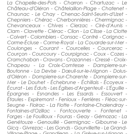
La Chapelle-des-Pots - Charron - Chartuzac - Le
Château-d'Oléron - Châtelaillon-Plage - Chatenet -
Chaunac - Le Chay - Chenac-Saint-Seurin-d'Uzet -
Chepniers - Chérac - Cherbonnières - Chermignac -
Chevanceaux - Chives - Cierzac - Ciré-d'Aunis -
Clam - Clavette - Clérac - Clion - La Clisse - La Clotte
- Coivert - Colombiers - Consac - Contré - Corignac -
Corme-Écluse - Corme-Royal - La Couarde-sur-Mer -
Coulonges - Courant - Courcelles - Courcerac -
Courçon - Courcoury - Courpignac - Coux - Cozes -
Cramchaban - Cravans - Crazannes - Cressé - Croix-
Chapeau - La Croix-Comtesse - Dampierre-sur-
Boutonne - La Devise - Dœuil-sur-le-Mignon - Dolus-
d'Oléron - Dompierre-sur-Charente - Dompierre-sur-
Mer - Le Douhet - Échebrune - Échillais - Écoyeux -
Écurat - Les Éduts - Les Églises-d'Argenteuil - L'Éguille -
Épargnes - Esnandes - Les Essards - Essouvert -
Étaules - Expiremont - Fenioux - Ferrières - Fléac-sur-
Seugne - Floirac - La Flotte - Fontaine-Chalendray -
Fontaines-d'Ozillac - Fontcouverte - Fontenet -
Forges - Le Fouilloux - Fouras - Geay - Gémozac - La
Genétouze - Genouillé - Germignac - Gibourne - Le
Gicq - Givrezac - Les Gonds - Gourvillette - Le Grand-
Village-Plage - Grandjean - La Grève-sur-Mignon -