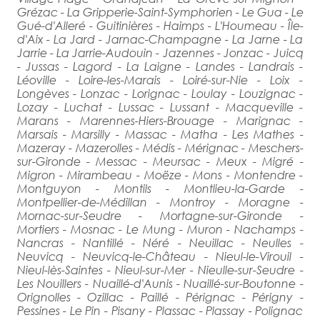
Grézac - La Gripperie-Saint-Symphorien - Le Gua - Le
Gué-d'Alleré - Guitinières - Haimps - L'Houmeau - Île-
d'Aix - La Jard - Jarnac-Champagne - La Jarne - La
Jarrie - La Jarrie-Audouin - Jazennes - Jonzac - Juicq
- Jussas - Lagord - La Laigne - Landes - Landrais -
Léoville - Loire-les-Marais - Loiré-sur-Nie - Loix -
Longèves - Lonzac - Lorignac - Loulay - Louzignac -
Lozay - Luchat - Lussac - Lussant - Macqueville -
Marans - Marennes-Hiers-Brouage - Marignac -
Marsais - Marsilly - Massac - Matha - Les Mathes -
Mazeray - Mazerolles - Médis - Mérignac - Meschers-
sur-Gironde - Messac - Meursac - Meux - Migré -
Migron - Mirambeau - Moëze - Mons - Montendre -
Montguyon - Montils - Montlieu-la-Garde -
Montpellier-de-Médillan - Montroy - Moragne -
Mornac-sur-Seudre - Mortagne-sur-Gironde -
Mortiers - Mosnac - Le Mung - Muron - Nachamps -
Nancras - Nantillé - Néré - Neuillac - Neulles -
Neuvicq - Neuvicq-le-Château - Nieul-le-Virouil -
Nieul-lès-Saintes - Nieul-sur-Mer - Nieulle-sur-Seudre -
Les Nouillers - Nuaillé-d'Aunis - Nuaillé-sur-Boutonne -
Orignolles - Ozillac - Paillé - Pérignac - Périgny -
Pessines - Le Pin - Pisany - Plassac - Plassay - Polignac