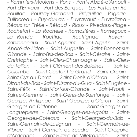
- Pommiers-Moulons - Pons - Pont-l'Abbé-d'Arnoult -
Port-d'Envaux - Port-des-Barques - Les Portes-en-Ré -
Pouillac - Poursay-Garnaud - Préguillac - Prignac -
Puilboreau - Puy-du-Lac - Puyravault - Puyrolland -
Réaux sur Trèfle - Rétaud - Rioux - Rivedoux-Plage -
Rochefort - La Rochelle - Romazières - Romegoux -
La Ronde - Rouffiac - Rouffignac - Royan -
Sablonceaux - Saint-Agnant - Saint-Aigulin - Saint-
André-de-Lidon - Saint-Augustin - Saint-Bonnet-sur-
Gironde - Saint-Bris-des-Bois - Saint-Césaire - Saint-
Christophe - Saint-Ciers-Champagne - Saint-Ciers-
du-Taillon - Saint-Clément-des-Baleines - Sainte-
Colombe - Saint-Coutant-le-Grand - Saint-Crépin -
Saint-Cyr-du-Doret - Saint-Denis-d'Oléron - Saint-
Dizant-du-Bois - Saint-Dizant-du-Gua - Saint-Eugène -
Saint-Félix - Saint-Fort-sur-Gironde - Saint-Froult -
Sainte-Gemme - Saint-Genis-de-Saintonge - Saint-
Georges-Antignac - Saint-Georges-d'Oléron - Saint-
Georges-de-Didonne - Saint-Georges-de-
Longuepierre - Saint-Georges-des-Agoûts - Saint-
Georges-des-Coteaux - Saint-Georges-du-Bois -
Saint-Germain-de-Lusignan - Saint-Germain-de-
Vibrac - Saint-Germain-du-Seudre - Saint-Grégoire-
d'Ardennes - Saint-Hilaire-de-Villefranche - Saint-