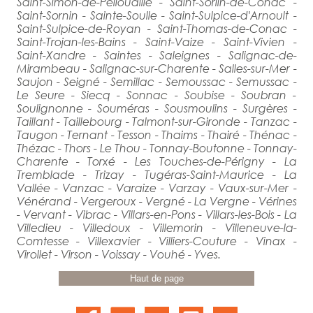
Saint-Simon-de-Pellouaille - Saint-Sorlin-de-Conac -
Saint-Sornin - Sainte-Soulle - Saint-Sulpice-d'Arnoult -
Saint-Sulpice-de-Royan - Saint-Thomas-de-Conac -
Saint-Trojan-les-Bains - Saint-Vaize - Saint-Vivien -
Saint-Xandre - Saintes - Saleignes - Salignac-de-
Mirambeau - Salignac-sur-Charente - Salles-sur-Mer -
Saujon - Seigné - Semillac - Semoussac - Semussac -
Le Seure - Siecq - Sonnac - Soubise - Soubran -
Soulignonne - Souméras - Sousmoulins - Surgères -
Taillant - Taillebourg - Talmont-sur-Gironde - Tanzac -
Taugon - Ternant - Tesson - Thaims - Thairé - Thénac -
Thézac - Thors - Le Thou - Tonnay-Boutonne - Tonnay-
Charente - Torxé - Les Touches-de-Périgny - La
Tremblade - Trizay - Tugéras-Saint-Maurice - La
Vallée - Vanzac - Varaize - Varzay - Vaux-sur-Mer -
Vénérand - Vergeroux - Vergné - La Vergne - Vérines
- Vervant - Vibrac - Villars-en-Pons - Villars-les-Bois - La
Villedieu - Villedoux - Villemorin - Villeneuve-la-
Comtesse - Villexavier - Villiers-Couture - Vinax -
Virollet - Virson - Voissay - Vouhé - Yves.
Haut de page