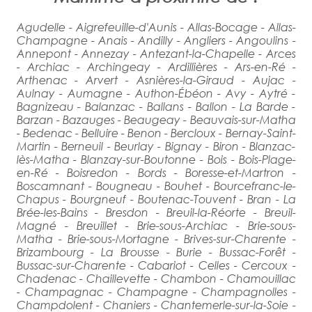
Agudelle - Aigrefeuille-d'Aunis - Allas-Bocage - Allas-
Champagne - Anais - Andilly - Angliers - Angoulins -
Annepont - Annezay - Antezant-la-Chapelle - Arces
- Archiac - Archingeay - Ardillières - Ars-en-Ré -
Arthenac - Arvert - Asnières-la-Giraud - Aujac -
Aulnay - Aumagne - Authon-Ébéon - Avy - Aytré -
Bagnizeau - Balanzac - Ballans - Ballon - La Barde -
Barzan - Bazauges - Beaugeay - Beauvais-sur-Matha
- Bedenac - Belluire - Benon - Bercloux - Bernay-Saint-
Martin - Berneuil - Beurlay - Bignay - Biron - Blanzac-
lès-Matha - Blanzay-sur-Boutonne - Bois - Bois-Plage-
en-Ré - Boisredon - Bords - Boresse-et-Martron -
Boscamnant - Bougneau - Bouhet - Bourcefranc-le-
Chapus - Bourgneuf - Boutenac-Touvent - Bran - La
Brée-les-Bains - Bresdon - Breuil-la-Réorte - Breuil-
Magné - Breuillet - Brie-sous-Archiac - Brie-sous-
Matha - Brie-sous-Mortagne - Brives-sur-Charente -
Brizambourg - La Brousse - Burie - Bussac-Forêt -
Bussac-sur-Charente - Cabariot - Celles - Cercoux -
Chadenac - Chaillevette - Chambon - Chamouillac
- Champagnac - Champagne - Champagnolles -
Champdolent - Chaniers - Chantemerle-sur-la-Soie -