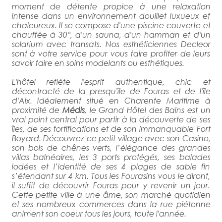
moment de détente propice à une relaxation
intense dans un environnement douillet luxueux et
chaleureux. Il se compose d'une piscine couverte et
chauffée à 30°, d'un sauna, d'un hamman et d'un
solarium avec transats. Nos esthéticiennes Decleor
sont à votre service pour vous faire profiter de leurs
savoir faire en soins modelants ou esthétiques.
L'hôtel reflète l'esprit authentique, chic et
décontracté de la presqu'île de Fouras et de l'île
d'Aix. Idéalement situé en Charente Maritime à
proximité de
Médis
, le Grand Hôtel des Bains est un
vrai point central pour partir à la découverte de ses
îles, de ses fortifications et de son immanquable Fort
Boyard. Découvrez ce petit village avec son Casino,
son bois de chênes verts, l’élégance des grandes
villas balnéaires, les 3 ports protégés, ses balades
iodées et l’identité de ses 4 plages de sable fin
s’étendant sur 4 km. Tous les Fourasins vous le diront,
il suffit de découvrir Fouras pour y revenir un jour.
Cette petite ville à une âme, son marché quotidien
et ses nombreux commerces dans la rue piétonne
animent son coeur tous les jours, toute l'année.