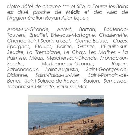
Notre hôtel de charme *** et SPA à Fouras-les-Bains
est situé proche de
Médis
et des villes de
l'
Agglomération Royan Atlantique
:
Arces-sur-Gironde, Arvert, Barzan, Boutenac-
Touvent, Breuillet, Brie-sous-Mortagne, Chaillevette,
Chenac-Saint-Seurin-d'Uzet, Corme-Ecluse, Cozes,
Epargnes, Etaules, Floirac, Grézac, L'Eguille-sur-
Seudre, La Tremblade, Le Chay, Les Mathes - La
Palmyre, Médis, Meschers-sur-Gironde, Mornac-sur-
Seudre, Mortagne-sur-Gironde, Royan,
Sablonceaux, Saint-Augustin, Saint-Georges-de-
Didonne, Saint-Palais-sur-Mer, Saint-Romain-de-
Benet, Saint-Sulpice-de-Royan, Saujon, Semussac,
Talmont-sur-Gironde, Vaux-sur-Mer.