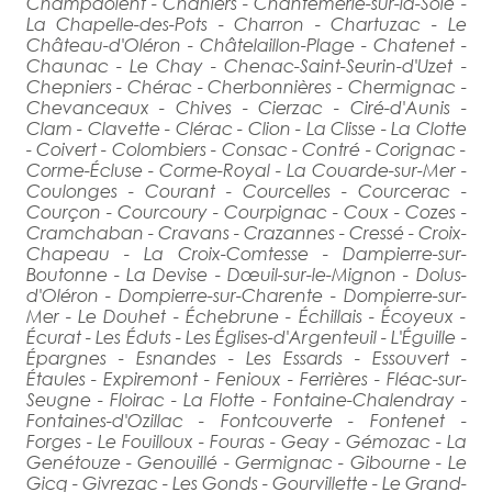
Champdolent - Chaniers - Chantemerle-sur-la-Soie -
La Chapelle-des-Pots - Charron - Chartuzac - Le
Château-d'Oléron - Châtelaillon-Plage - Chatenet -
Chaunac - Le Chay - Chenac-Saint-Seurin-d'Uzet -
Chepniers - Chérac - Cherbonnières - Chermignac -
Chevanceaux - Chives - Cierzac - Ciré-d'Aunis -
Clam - Clavette - Clérac - Clion - La Clisse - La Clotte
- Coivert - Colombiers - Consac - Contré - Corignac -
Corme-Écluse - Corme-Royal - La Couarde-sur-Mer -
Coulonges - Courant - Courcelles - Courcerac -
Courçon - Courcoury - Courpignac - Coux - Cozes -
Cramchaban - Cravans - Crazannes - Cressé - Croix-
Chapeau - La Croix-Comtesse - Dampierre-sur-
Boutonne - La Devise - Dœuil-sur-le-Mignon - Dolus-
d'Oléron - Dompierre-sur-Charente - Dompierre-sur-
Mer - Le Douhet - Échebrune - Échillais - Écoyeux -
Écurat - Les Éduts - Les Églises-d'Argenteuil - L'Éguille -
Épargnes - Esnandes - Les Essards - Essouvert -
Étaules - Expiremont - Fenioux - Ferrières - Fléac-sur-
Seugne - Floirac - La Flotte - Fontaine-Chalendray -
Fontaines-d'Ozillac - Fontcouverte - Fontenet -
Forges - Le Fouilloux - Fouras - Geay - Gémozac - La
Genétouze - Genouillé - Germignac - Gibourne - Le
Gicq - Givrezac - Les Gonds - Gourvillette - Le Grand-