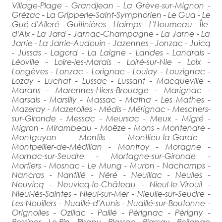
Village-Plage - Grandjean - La Grève-sur-Mignon -
Grézac - La Gripperie-Saint-Symphorien - Le Gua - Le
Gué-d'Alleré - Guitinières - Haimps - L'Houmeau - Île-
d'Aix - La Jard - Jarnac-Champagne - La Jarne - La
Jarrie - La Jarrie-Audouin - Jazennes - Jonzac - Juicq
- Jussas - Lagord - La Laigne - Landes - Landrais -
Léoville - Loire-les-Marais - Loiré-sur-Nie - Loix -
Longèves - Lonzac - Lorignac - Loulay - Louzignac -
Lozay - Luchat - Lussac - Lussant - Macqueville -
Marans - Marennes-Hiers-Brouage - Marignac -
Marsais - Marsilly - Massac - Matha - Les Mathes -
Mazeray - Mazerolles - Médis - Mérignac - Meschers-
sur-Gironde - Messac - Meursac - Meux - Migré -
Migron - Mirambeau - Moëze - Mons - Montendre -
Montguyon - Montils - Montlieu-la-Garde -
Montpellier-de-Médillan - Montroy - Moragne -
Mornac-sur-Seudre - Mortagne-sur-Gironde -
Mortiers - Mosnac - Le Mung - Muron - Nachamps -
Nancras - Nantillé - Néré - Neuillac - Neulles -
Neuvicq - Neuvicq-le-Château - Nieul-le-Virouil -
Nieul-lès-Saintes - Nieul-sur-Mer - Nieulle-sur-Seudre -
Les Nouillers - Nuaillé-d'Aunis - Nuaillé-sur-Boutonne -
Orignolles - Ozillac - Paillé - Pérignac - Périgny -
Pessines - Le Pin - Pisany - Plassac - Plassay - Polignac