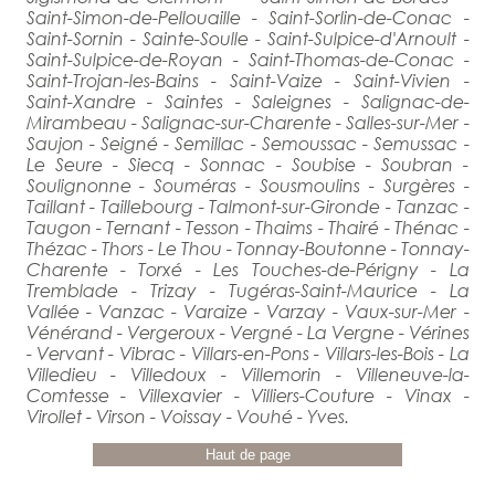
Saint-Simon-de-Pellouaille - Saint-Sorlin-de-Conac -
Saint-Sornin - Sainte-Soulle - Saint-Sulpice-d'Arnoult -
Saint-Sulpice-de-Royan - Saint-Thomas-de-Conac -
Saint-Trojan-les-Bains - Saint-Vaize - Saint-Vivien -
Saint-Xandre - Saintes - Saleignes - Salignac-de-
Mirambeau - Salignac-sur-Charente - Salles-sur-Mer -
Saujon - Seigné - Semillac - Semoussac - Semussac -
Le Seure - Siecq - Sonnac - Soubise - Soubran -
Soulignonne - Souméras - Sousmoulins - Surgères -
Taillant - Taillebourg - Talmont-sur-Gironde - Tanzac -
Taugon - Ternant - Tesson - Thaims - Thairé - Thénac -
Thézac - Thors - Le Thou - Tonnay-Boutonne - Tonnay-
Charente - Torxé - Les Touches-de-Périgny - La
Tremblade - Trizay - Tugéras-Saint-Maurice - La
Vallée - Vanzac - Varaize - Varzay - Vaux-sur-Mer -
Vénérand - Vergeroux - Vergné - La Vergne - Vérines
- Vervant - Vibrac - Villars-en-Pons - Villars-les-Bois - La
Villedieu - Villedoux - Villemorin - Villeneuve-la-
Comtesse - Villexavier - Villiers-Couture - Vinax -
Virollet - Virson - Voissay - Vouhé - Yves.
Haut de page