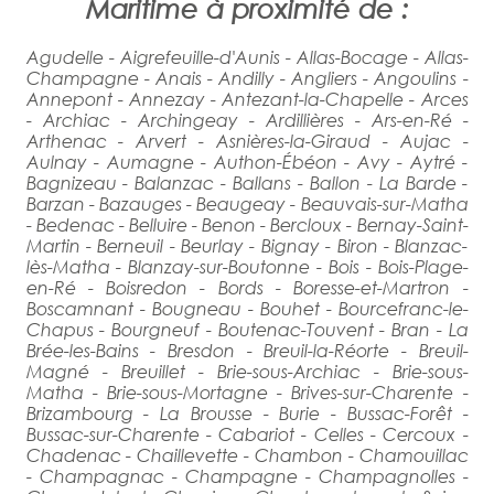
Maritime à proximité de :
Agudelle - Aigrefeuille-d'Aunis - Allas-Bocage - Allas-
Champagne - Anais - Andilly - Angliers - Angoulins -
Annepont - Annezay - Antezant-la-Chapelle - Arces
- Archiac - Archingeay - Ardillières - Ars-en-Ré -
Arthenac - Arvert - Asnières-la-Giraud - Aujac -
Aulnay - Aumagne - Authon-Ébéon - Avy - Aytré -
Bagnizeau - Balanzac - Ballans - Ballon - La Barde -
Barzan - Bazauges - Beaugeay - Beauvais-sur-Matha
- Bedenac - Belluire - Benon - Bercloux - Bernay-Saint-
Martin - Berneuil - Beurlay - Bignay - Biron - Blanzac-
lès-Matha - Blanzay-sur-Boutonne - Bois - Bois-Plage-
en-Ré - Boisredon - Bords - Boresse-et-Martron -
Boscamnant - Bougneau - Bouhet - Bourcefranc-le-
Chapus - Bourgneuf - Boutenac-Touvent - Bran - La
Brée-les-Bains - Bresdon - Breuil-la-Réorte - Breuil-
Magné - Breuillet - Brie-sous-Archiac - Brie-sous-
Matha - Brie-sous-Mortagne - Brives-sur-Charente -
Brizambourg - La Brousse - Burie - Bussac-Forêt -
Bussac-sur-Charente - Cabariot - Celles - Cercoux -
Chadenac - Chaillevette - Chambon - Chamouillac
- Champagnac - Champagne - Champagnolles -