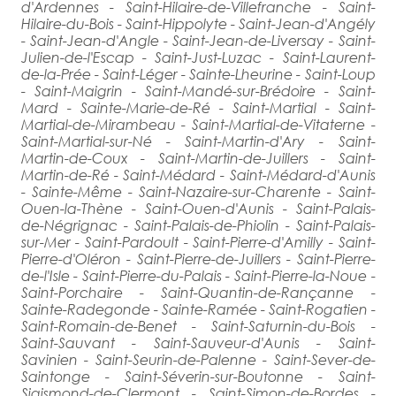
d'Ardennes - Saint-Hilaire-de-Villefranche - Saint-
Hilaire-du-Bois - Saint-Hippolyte - Saint-Jean-d'Angély
- Saint-Jean-d'Angle - Saint-Jean-de-Liversay - Saint-
Julien-de-l'Escap - Saint-Just-Luzac - Saint-Laurent-
de-la-Prée - Saint-Léger - Sainte-Lheurine - Saint-Loup
- Saint-Maigrin - Saint-Mandé-sur-Brédoire - Saint-
Mard - Sainte-Marie-de-Ré - Saint-Martial - Saint-
Martial-de-Mirambeau - Saint-Martial-de-Vitaterne -
Saint-Martial-sur-Né - Saint-Martin-d'Ary - Saint-
Martin-de-Coux - Saint-Martin-de-Juillers - Saint-
Martin-de-Ré - Saint-Médard - Saint-Médard-d'Aunis
- Sainte-Même - Saint-Nazaire-sur-Charente - Saint-
Ouen-la-Thène - Saint-Ouen-d'Aunis - Saint-Palais-
de-Négrignac - Saint-Palais-de-Phiolin - Saint-Palais-
sur-Mer - Saint-Pardoult - Saint-Pierre-d'Amilly - Saint-
Pierre-d'Oléron - Saint-Pierre-de-Juillers - Saint-Pierre-
de-l'Isle - Saint-Pierre-du-Palais - Saint-Pierre-la-Noue -
Saint-Porchaire - Saint-Quantin-de-Rançanne -
Sainte-Radegonde - Sainte-Ramée - Saint-Rogatien -
Saint-Romain-de-Benet - Saint-Saturnin-du-Bois -
Saint-Sauvant - Saint-Sauveur-d'Aunis - Saint-
Savinien - Saint-Seurin-de-Palenne - Saint-Sever-de-
Saintonge - Saint-Séverin-sur-Boutonne - Saint-
Sigismond-de-Clermont - Saint-Simon-de-Bordes -