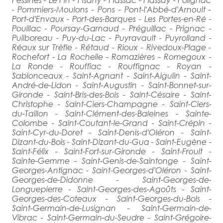
- Pommiers-Moulons - Pons - Pont-l'Abbé-d'Arnoult -
Port-d'Envaux - Port-des-Barques - Les Portes-en-Ré -
Pouillac - Poursay-Garnaud - Préguillac - Prignac -
Puilboreau - Puy-du-Lac - Puyravault - Puyrolland -
Réaux sur Trèfle - Rétaud - Rioux - Rivedoux-Plage -
Rochefort - La Rochelle - Romazières - Romegoux -
La Ronde - Rouffiac - Rouffignac - Royan -
Sablonceaux - Saint-Agnant - Saint-Aigulin - Saint-
André-de-Lidon - Saint-Augustin - Saint-Bonnet-sur-
Gironde - Saint-Bris-des-Bois - Saint-Césaire - Saint-
Christophe - Saint-Ciers-Champagne - Saint-Ciers-
du-Taillon - Saint-Clément-des-Baleines - Sainte-
Colombe - Saint-Coutant-le-Grand - Saint-Crépin -
Saint-Cyr-du-Doret - Saint-Denis-d'Oléron - Saint-
Dizant-du-Bois - Saint-Dizant-du-Gua - Saint-Eugène -
Saint-Félix - Saint-Fort-sur-Gironde - Saint-Froult -
Sainte-Gemme - Saint-Genis-de-Saintonge - Saint-
Georges-Antignac - Saint-Georges-d'Oléron - Saint-
Georges-de-Didonne - Saint-Georges-de-
Longuepierre - Saint-Georges-des-Agoûts - Saint-
Georges-des-Coteaux - Saint-Georges-du-Bois -
Saint-Germain-de-Lusignan - Saint-Germain-de-
Vibrac - Saint-Germain-du-Seudre - Saint-Grégoire-