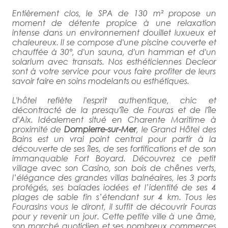
Entièrement clos, le SPA de 130 m² propose un
moment de détente propice à une relaxation
intense dans un environnement douillet luxueux et
chaleureux. Il se compose d'une piscine couverte et
chauffée à 30°, d'un sauna, d'un hamman et d'un
solarium avec transats. Nos esthéticiennes Decleor
sont à votre service pour vous faire profiter de leurs
savoir faire en soins modelants ou esthétiques.
L'hôtel reflète l'esprit authentique, chic et
décontracté de la presqu'île de Fouras et de l'île
d'Aix. Idéalement situé en Charente Maritime à
proximité de
Dompierre-sur-Mer
, le Grand Hôtel des
Bains est un vrai point central pour partir à la
découverte de ses îles, de ses fortifications et de son
immanquable Fort Boyard. Découvrez ce petit
village avec son Casino, son bois de chênes verts,
l’élégance des grandes villas balnéaires, les 3 ports
protégés, ses balades iodées et l’identité de ses 4
plages de sable fin s’étendant sur 4 km. Tous les
Fourasins vous le diront, il suffit de découvrir Fouras
pour y revenir un jour. Cette petite ville à une âme,
son marché quotidien et ses nombreux commerces