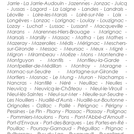
Jarrie - La Jarrie-Audouin - Jazennes - Jonzac - Juicq
- Jussas - Lagord - La Laigne - Landes - Landrais -
Léoville - Loire-les-Marais - Loiré-sur-Nie - Loix -
Longèves - Lonzac - Lorignac - Loulay - Louzignac -
Lozay - Luchat - Lussac - Lussant - Macqueville -
Marans - Marennes-Hiers-Brouage - Marignac -
Marsais - Marsilly - Massac - Matha - Les Mathes -
Mazeray - Mazerolles - Médis - Mérignac - Meschers-
sur-Gironde - Messac - Meursac - Meux - Migré -
Migron - Mirambeau - Moëze - Mons - Montendre -
Montguyon - Montils - Montlieu-la-Garde -
Montpellier-de-Médillan - Montroy - Moragne -
Mornac-sur-Seudre - Mortagne-sur-Gironde -
Mortiers - Mosnac - Le Mung - Muron - Nachamps -
Nancras - Nantillé - Néré - Neuillac - Neulles -
Neuvicq - Neuvicq-le-Château - Nieul-le-Virouil -
Nieul-lès-Saintes - Nieul-sur-Mer - Nieulle-sur-Seudre -
Les Nouillers - Nuaillé-d'Aunis - Nuaillé-sur-Boutonne -
Orignolles - Ozillac - Paillé - Pérignac - Périgny -
Pessines - Le Pin - Pisany - Plassac - Plassay - Polignac
- Pommiers-Moulons - Pons - Pont-l'Abbé-d'Arnoult -
Port-d'Envaux - Port-des-Barques - Les Portes-en-Ré -
Pouillac - Poursay-Garnaud - Préguillac - Prignac -
Puilboreau - Puy-du-Lac - Puyravault - Puyrolland -