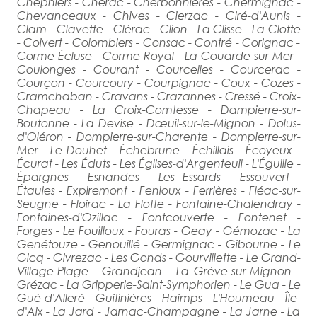
Chepniers - Chérac - Cherbonnières - Chermignac -
Chevanceaux - Chives - Cierzac - Ciré-d'Aunis -
Clam - Clavette - Clérac - Clion - La Clisse - La Clotte
- Coivert - Colombiers - Consac - Contré - Corignac -
Corme-Écluse - Corme-Royal - La Couarde-sur-Mer -
Coulonges - Courant - Courcelles - Courcerac -
Courçon - Courcoury - Courpignac - Coux - Cozes -
Cramchaban - Cravans - Crazannes - Cressé - Croix-
Chapeau - La Croix-Comtesse - Dampierre-sur-
Boutonne - La Devise - Dœuil-sur-le-Mignon - Dolus-
d'Oléron - Dompierre-sur-Charente - Dompierre-sur-
Mer - Le Douhet - Échebrune - Échillais - Écoyeux -
Écurat - Les Éduts - Les Églises-d'Argenteuil - L'Éguille -
Épargnes - Esnandes - Les Essards - Essouvert -
Étaules - Expiremont - Fenioux - Ferrières - Fléac-sur-
Seugne - Floirac - La Flotte - Fontaine-Chalendray -
Fontaines-d'Ozillac - Fontcouverte - Fontenet -
Forges - Le Fouilloux - Fouras - Geay - Gémozac - La
Genétouze - Genouillé - Germignac - Gibourne - Le
Gicq - Givrezac - Les Gonds - Gourvillette - Le Grand-
Village-Plage - Grandjean - La Grève-sur-Mignon -
Grézac - La Gripperie-Saint-Symphorien - Le Gua - Le
Gué-d'Alleré - Guitinières - Haimps - L'Houmeau - Île-
d'Aix - La Jard - Jarnac-Champagne - La Jarne - La