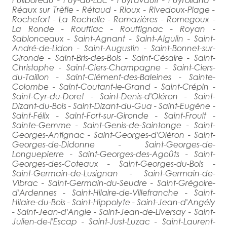
Réaux sur Trèfle - Rétaud - Rioux - Rivedoux-Plage -
Rochefort - La Rochelle - Romazières - Romegoux -
La Ronde - Rouffiac - Rouffignac - Royan -
Sablonceaux - Saint-Agnant - Saint-Aigulin - Saint-
André-de-Lidon - Saint-Augustin - Saint-Bonnet-sur-
Gironde - Saint-Bris-des-Bois - Saint-Césaire - Saint-
Christophe - Saint-Ciers-Champagne - Saint-Ciers-
du-Taillon - Saint-Clément-des-Baleines - Sainte-
Colombe - Saint-Coutant-le-Grand - Saint-Crépin -
Saint-Cyr-du-Doret - Saint-Denis-d'Oléron - Saint-
Dizant-du-Bois - Saint-Dizant-du-Gua - Saint-Eugène -
Saint-Félix - Saint-Fort-sur-Gironde - Saint-Froult -
Sainte-Gemme - Saint-Genis-de-Saintonge - Saint-
Georges-Antignac - Saint-Georges-d'Oléron - Saint-
Georges-de-Didonne - Saint-Georges-de-
Longuepierre - Saint-Georges-des-Agoûts - Saint-
Georges-des-Coteaux - Saint-Georges-du-Bois -
Saint-Germain-de-Lusignan - Saint-Germain-de-
Vibrac - Saint-Germain-du-Seudre - Saint-Grégoire-
d'Ardennes - Saint-Hilaire-de-Villefranche - Saint-
Hilaire-du-Bois - Saint-Hippolyte - Saint-Jean-d'Angély
- Saint-Jean-d'Angle - Saint-Jean-de-Liversay - Saint-
Julien-de-l'Escap - Saint-Just-Luzac - Saint-Laurent-