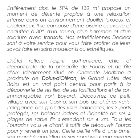
Entièrement clos, le SPA de 130 m² propose un
moment de détente propice à une relaxation
intense dans un environnement douillet luxueux et
chaleureux. Il se compose d'une piscine couverte et
chauffée à 30°, d'un sauna, d'un hamman et d'un
solarium avec transats. Nos esthéticiennes Decleor
sont à votre service pour vous faire profiter de leurs
savoir faire en soins modelants ou esthétiques.
L'hôtel reflète l'esprit authentique, chic et
décontracté de la presqu'île de Fouras et de l'île
d'Aix. Idéalement situé en Charente Maritime à
proximité de
Dolus-d'Oléron
, le Grand Hôtel des
Bains est un vrai point central pour partir à la
découverte de ses îles, de ses fortifications et de son
immanquable Fort Boyard. Découvrez ce petit
village avec son Casino, son bois de chênes verts,
l’élégance des grandes villas balnéaires, les 3 ports
protégés, ses balades iodées et l’identité de ses 4
plages de sable fin s’étendant sur 4 km. Tous les
Fourasins vous le diront, il suffit de découvrir Fouras
pour y revenir un jour. Cette petite ville à une âme,
son marché quotidien et ses nombreux commerces