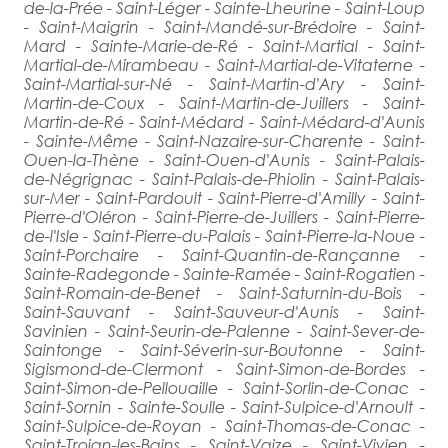
de-la-Prée - Saint-Léger - Sainte-Lheurine - Saint-Loup
- Saint-Maigrin - Saint-Mandé-sur-Brédoire - Saint-
Mard - Sainte-Marie-de-Ré - Saint-Martial - Saint-
Martial-de-Mirambeau - Saint-Martial-de-Vitaterne -
Saint-Martial-sur-Né - Saint-Martin-d'Ary - Saint-
Martin-de-Coux - Saint-Martin-de-Juillers - Saint-
Martin-de-Ré - Saint-Médard - Saint-Médard-d'Aunis
- Sainte-Même - Saint-Nazaire-sur-Charente - Saint-
Ouen-la-Thène - Saint-Ouen-d'Aunis - Saint-Palais-
de-Négrignac - Saint-Palais-de-Phiolin - Saint-Palais-
sur-Mer - Saint-Pardoult - Saint-Pierre-d'Amilly - Saint-
Pierre-d'Oléron - Saint-Pierre-de-Juillers - Saint-Pierre-
de-l'Isle - Saint-Pierre-du-Palais - Saint-Pierre-la-Noue -
Saint-Porchaire - Saint-Quantin-de-Rançanne -
Sainte-Radegonde - Sainte-Ramée - Saint-Rogatien -
Saint-Romain-de-Benet - Saint-Saturnin-du-Bois -
Saint-Sauvant - Saint-Sauveur-d'Aunis - Saint-
Savinien - Saint-Seurin-de-Palenne - Saint-Sever-de-
Saintonge - Saint-Séverin-sur-Boutonne - Saint-
Sigismond-de-Clermont - Saint-Simon-de-Bordes -
Saint-Simon-de-Pellouaille - Saint-Sorlin-de-Conac -
Saint-Sornin - Sainte-Soulle - Saint-Sulpice-d'Arnoult -
Saint-Sulpice-de-Royan - Saint-Thomas-de-Conac -
Saint-Trojan-les-Bains - Saint-Vaize - Saint-Vivien -