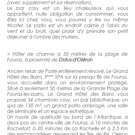
(avec supplément et sur réservation).
Le bar cosy est un lieu chaleureux qui vous
appartient, nulle obligation de consommer, vous
êtes ici chez vous, vous pourrez y lire ou même
tricoter. Le patio est un endroit calme à l'abris du
vent et du bruit, quel plaisir d'y prendre son petit
déjeuner à l'ombre des muriers.
> Hôtel de charme à 50 mètres de la plage de
Fouras, à proximité de
Dolus-d'Oléron
Ancien relais de Poste entièrement rénové, Le Grand
Hôtel des Bains 3*** SPA sur la presqu’île de Fouras,
vous accueille dans un environnement protégé.
Situé à seulement 50 mètres de la Grande Plage de
Fouras-les-bains, Le Grand Hôtel des Bains vous
propose 34 chambres cosy, un bar bibliothèque, un
spa de 130 m², un grand patio ombragé, une salle
de séminaire et un espace esthétique.
Un havre de quiétude au bord de l’Atlantique, à
deux pas du centre-ville de Fouras, à 10 minutes de
Rochefort, à 20 minutes de La Rochelle et à 2,5 Km
des embarcadères desservant les îles de Ré, Oléron