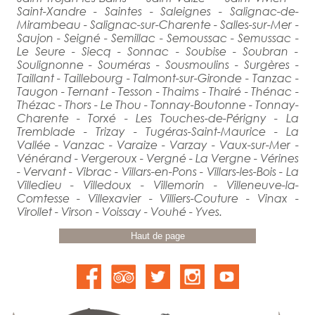
Saint-Xandre - Saintes - Saleignes - Salignac-de-
Mirambeau - Salignac-sur-Charente - Salles-sur-Mer -
Saujon - Seigné - Semillac - Semoussac - Semussac -
Le Seure - Siecq - Sonnac - Soubise - Soubran -
Soulignonne - Souméras - Sousmoulins - Surgères -
Taillant - Taillebourg - Talmont-sur-Gironde - Tanzac -
Taugon - Ternant - Tesson - Thaims - Thairé - Thénac -
Thézac - Thors - Le Thou - Tonnay-Boutonne - Tonnay-
Charente - Torxé - Les Touches-de-Périgny - La
Tremblade - Trizay - Tugéras-Saint-Maurice - La
Vallée - Vanzac - Varaize - Varzay - Vaux-sur-Mer -
Vénérand - Vergeroux - Vergné - La Vergne - Vérines
- Vervant - Vibrac - Villars-en-Pons - Villars-les-Bois - La
Villedieu - Villedoux - Villemorin - Villeneuve-la-
Comtesse - Villexavier - Villiers-Couture - Vinax -
Virollet - Virson - Voissay - Vouhé - Yves.
Haut de page