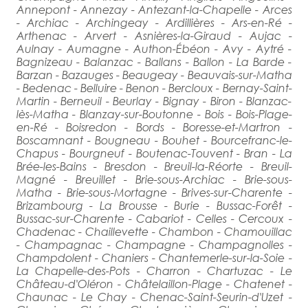
Annepont - Annezay - Antezant-la-Chapelle - Arces
- Archiac - Archingeay - Ardillières - Ars-en-Ré -
Arthenac - Arvert - Asnières-la-Giraud - Aujac -
Aulnay - Aumagne - Authon-Ébéon - Avy - Aytré -
Bagnizeau - Balanzac - Ballans - Ballon - La Barde -
Barzan - Bazauges - Beaugeay - Beauvais-sur-Matha
- Bedenac - Belluire - Benon - Bercloux - Bernay-Saint-
Martin - Berneuil - Beurlay - Bignay - Biron - Blanzac-
lès-Matha - Blanzay-sur-Boutonne - Bois - Bois-Plage-
en-Ré - Boisredon - Bords - Boresse-et-Martron -
Boscamnant - Bougneau - Bouhet - Bourcefranc-le-
Chapus - Bourgneuf - Boutenac-Touvent - Bran - La
Brée-les-Bains - Bresdon - Breuil-la-Réorte - Breuil-
Magné - Breuillet - Brie-sous-Archiac - Brie-sous-
Matha - Brie-sous-Mortagne - Brives-sur-Charente -
Brizambourg - La Brousse - Burie - Bussac-Forêt -
Bussac-sur-Charente - Cabariot - Celles - Cercoux -
Chadenac - Chaillevette - Chambon - Chamouillac
- Champagnac - Champagne - Champagnolles -
Champdolent - Chaniers - Chantemerle-sur-la-Soie -
La Chapelle-des-Pots - Charron - Chartuzac - Le
Château-d'Oléron - Châtelaillon-Plage - Chatenet -
Chaunac - Le Chay - Chenac-Saint-Seurin-d'Uzet -