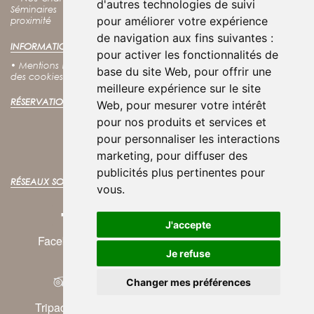
d'autres technologies de suivi
Séminaires
•
Groupes
•
Tarifs
•
Contact
•
Accès
•
Villes à
pour améliorer votre expérience
proximité
de navigation aux fins suivantes :
INFORMATIONS LÉGALES :
pour activer les fonctionnalités de
•
Mentions légales
•
Conditions générales d'utilisation
•
Politique
base du site Web
,
pour offrir une
des cookies
•
Politique de confidentialité
meilleure expérience sur le site
RÉSERVATION EN LIGNE :
Web
,
pour mesurer votre intérêt
pour nos produits et services et
RÉSERVER VOTRE SÉJOUR
pour personnaliser les interactions
Meilleurs tarifs garantis !
marketing
,
pour diffuser des
publicités plus pertinentes pour
RÉSEAUX SOCIAUX :
vous
.
J'accepte
Facebook
Instagram
Twitter
Je refuse
Changer mes préférences
© 2025
Atoutmédia
Tripadvisor
Youtube