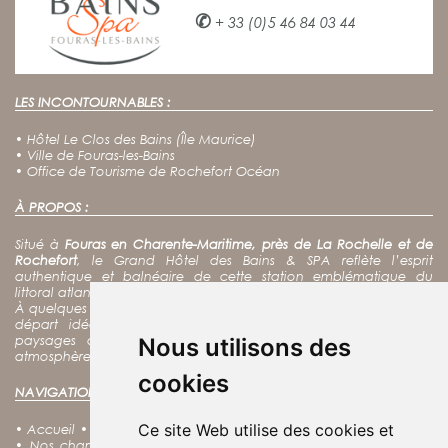
✆
+ 33 (0)5 46 84 03 44
LES INCONTOURNABLES :
•
Hôtel Le Clos des Bains (Île Maurice)
•
Ville de Fouras-les-Bains
•
Office de Tourisme de Rochefort Océan
À PROPOS :
Situé à
Fouras en Charente-Maritime, près de La Rochelle et de
Rochefort
, le Grand Hôtel des Bains & SPA reflète l’esprit
authentique et balnéaire de cette station emblématique du
littoral atlantique.
À quelques pas de l’océan, notre hôtel spa constitue un point de
départ idéal pour
découvrir Fort Boyard, l’île d’Aix
et les
paysages de la côte charentaise, tout en profitant d’une
Nous utilisons des
atmosphère calme et chaleureuse au cœur de Fouras.
cookies
NAVIGATION :
Ce site Web utilise des cookies et
•
Accueil
•
Nos offres
•
Notre charte RSE
•
Notre Spa
•
Nos Soins
•
Nos chambres
•
Nos coffrets cadeaux
•
Découvrir Fouras
•