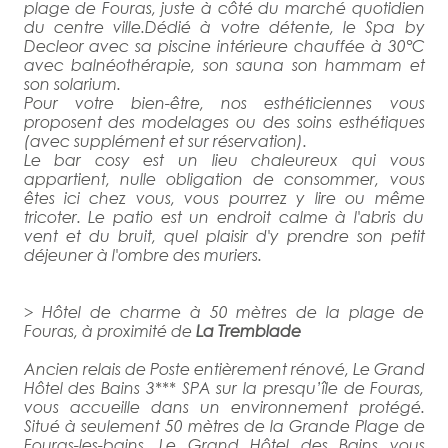
plage de Fouras, juste à côté du marché quotidien
du centre ville.Dédié à votre détente, le Spa by
Decleor avec sa piscine intérieure chauffée à 30°C
avec balnéothérapie, son sauna son hammam et
son solarium.
Pour votre bien-être, nos esthéticiennes vous
proposent des modelages ou des soins esthétiques
(avec supplément et sur réservation).
Le bar cosy est un lieu chaleureux qui vous
appartient, nulle obligation de consommer, vous
êtes ici chez vous, vous pourrez y lire ou même
tricoter. Le patio est un endroit calme à l'abris du
vent et du bruit, quel plaisir d'y prendre son petit
déjeuner à l'ombre des muriers.
> Hôtel de charme à 50 mètres de la plage de
Fouras, à proximité de
La Tremblade
Ancien relais de Poste entièrement rénové, Le Grand
Hôtel des Bains 3*** SPA sur la presqu’île de Fouras,
vous accueille dans un environnement protégé.
Situé à seulement 50 mètres de la Grande Plage de
Fouras-les-bains, Le Grand Hôtel des Bains vous