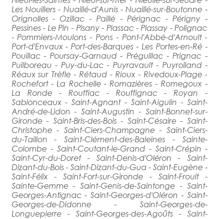
Les Nouillers - Nuaillé-d'Aunis - Nuaillé-sur-Boutonne -
Orignolles - Ozillac - Paillé - Pérignac - Périgny -
Pessines - Le Pin - Pisany - Plassac - Plassay - Polignac
- Pommiers-Moulons - Pons - Pont-l'Abbé-d'Arnoult -
Port-d'Envaux - Port-des-Barques - Les Portes-en-Ré -
Pouillac - Poursay-Garnaud - Préguillac - Prignac -
Puilboreau - Puy-du-Lac - Puyravault - Puyrolland -
Réaux sur Trèfle - Rétaud - Rioux - Rivedoux-Plage -
Rochefort - La Rochelle - Romazières - Romegoux -
La Ronde - Rouffiac - Rouffignac - Royan -
Sablonceaux - Saint-Agnant - Saint-Aigulin - Saint-
André-de-Lidon - Saint-Augustin - Saint-Bonnet-sur-
Gironde - Saint-Bris-des-Bois - Saint-Césaire - Saint-
Christophe - Saint-Ciers-Champagne - Saint-Ciers-
du-Taillon - Saint-Clément-des-Baleines - Sainte-
Colombe - Saint-Coutant-le-Grand - Saint-Crépin -
Saint-Cyr-du-Doret - Saint-Denis-d'Oléron - Saint-
Dizant-du-Bois - Saint-Dizant-du-Gua - Saint-Eugène -
Saint-Félix - Saint-Fort-sur-Gironde - Saint-Froult -
Sainte-Gemme - Saint-Genis-de-Saintonge - Saint-
Georges-Antignac - Saint-Georges-d'Oléron - Saint-
Georges-de-Didonne - Saint-Georges-de-
Longuepierre - Saint-Georges-des-Agoûts - Saint-