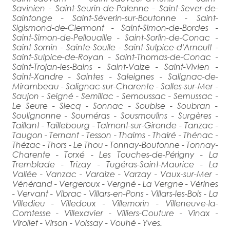
Savinien - Saint-Seurin-de-Palenne - Saint-Sever-de-
Saintonge - Saint-Séverin-sur-Boutonne - Saint-
Sigismond-de-Clermont - Saint-Simon-de-Bordes -
Saint-Simon-de-Pellouaille - Saint-Sorlin-de-Conac -
Saint-Sornin - Sainte-Soulle - Saint-Sulpice-d'Arnoult -
Saint-Sulpice-de-Royan - Saint-Thomas-de-Conac -
Saint-Trojan-les-Bains - Saint-Vaize - Saint-Vivien -
Saint-Xandre - Saintes - Saleignes - Salignac-de-
Mirambeau - Salignac-sur-Charente - Salles-sur-Mer -
Saujon - Seigné - Semillac - Semoussac - Semussac -
Le Seure - Siecq - Sonnac - Soubise - Soubran -
Soulignonne - Souméras - Sousmoulins - Surgères -
Taillant - Taillebourg - Talmont-sur-Gironde - Tanzac -
Taugon - Ternant - Tesson - Thaims - Thairé - Thénac -
Thézac - Thors - Le Thou - Tonnay-Boutonne - Tonnay-
Charente - Torxé - Les Touches-de-Périgny - La
Tremblade - Trizay - Tugéras-Saint-Maurice - La
Vallée - Vanzac - Varaize - Varzay - Vaux-sur-Mer -
Vénérand - Vergeroux - Vergné - La Vergne - Vérines
- Vervant - Vibrac - Villars-en-Pons - Villars-les-Bois - La
Villedieu - Villedoux - Villemorin - Villeneuve-la-
Comtesse - Villexavier - Villiers-Couture - Vinax -
Virollet - Virson - Voissay - Vouhé - Yves.