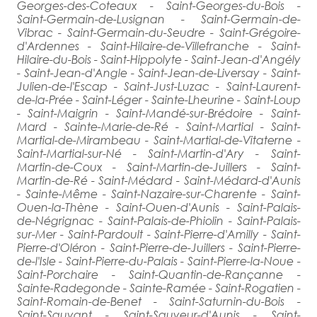
Georges-des-Coteaux - Saint-Georges-du-Bois -
Saint-Germain-de-Lusignan - Saint-Germain-de-
Vibrac - Saint-Germain-du-Seudre - Saint-Grégoire-
d'Ardennes - Saint-Hilaire-de-Villefranche - Saint-
Hilaire-du-Bois - Saint-Hippolyte - Saint-Jean-d'Angély
- Saint-Jean-d'Angle - Saint-Jean-de-Liversay - Saint-
Julien-de-l'Escap - Saint-Just-Luzac - Saint-Laurent-
de-la-Prée - Saint-Léger - Sainte-Lheurine - Saint-Loup
- Saint-Maigrin - Saint-Mandé-sur-Brédoire - Saint-
Mard - Sainte-Marie-de-Ré - Saint-Martial - Saint-
Martial-de-Mirambeau - Saint-Martial-de-Vitaterne -
Saint-Martial-sur-Né - Saint-Martin-d'Ary - Saint-
Martin-de-Coux - Saint-Martin-de-Juillers - Saint-
Martin-de-Ré - Saint-Médard - Saint-Médard-d'Aunis
- Sainte-Même - Saint-Nazaire-sur-Charente - Saint-
Ouen-la-Thène - Saint-Ouen-d'Aunis - Saint-Palais-
de-Négrignac - Saint-Palais-de-Phiolin - Saint-Palais-
sur-Mer - Saint-Pardoult - Saint-Pierre-d'Amilly - Saint-
Pierre-d'Oléron - Saint-Pierre-de-Juillers - Saint-Pierre-
de-l'Isle - Saint-Pierre-du-Palais - Saint-Pierre-la-Noue -
Saint-Porchaire - Saint-Quantin-de-Rançanne -
Sainte-Radegonde - Sainte-Ramée - Saint-Rogatien -
Saint-Romain-de-Benet - Saint-Saturnin-du-Bois -
Saint-Sauvant - Saint-Sauveur-d'Aunis - Saint-