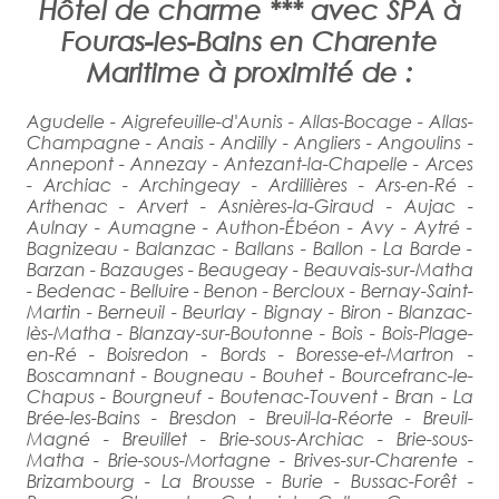
Hôtel de charme *** avec SPA à
Fouras-les-Bains en Charente
Maritime à proximité de :
Agudelle - Aigrefeuille-d'Aunis - Allas-Bocage - Allas-
Champagne - Anais - Andilly - Angliers - Angoulins -
Annepont - Annezay - Antezant-la-Chapelle - Arces
- Archiac - Archingeay - Ardillières - Ars-en-Ré -
Arthenac - Arvert - Asnières-la-Giraud - Aujac -
Aulnay - Aumagne - Authon-Ébéon - Avy - Aytré -
Bagnizeau - Balanzac - Ballans - Ballon - La Barde -
Barzan - Bazauges - Beaugeay - Beauvais-sur-Matha
- Bedenac - Belluire - Benon - Bercloux - Bernay-Saint-
Martin - Berneuil - Beurlay - Bignay - Biron - Blanzac-
lès-Matha - Blanzay-sur-Boutonne - Bois - Bois-Plage-
en-Ré - Boisredon - Bords - Boresse-et-Martron -
Boscamnant - Bougneau - Bouhet - Bourcefranc-le-
Chapus - Bourgneuf - Boutenac-Touvent - Bran - La
Brée-les-Bains - Bresdon - Breuil-la-Réorte - Breuil-
Magné - Breuillet - Brie-sous-Archiac - Brie-sous-
Matha - Brie-sous-Mortagne - Brives-sur-Charente -
Brizambourg - La Brousse - Burie - Bussac-Forêt -