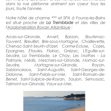
dans la rue piétonne animent son coeur tous les
jours, toute l'année.
Notre hôtel de charme *** et SPA à Fouras-les-Bains
est situé proche de
La Tremblade
et des villes de
l'
Agglomération Royan Atlantique
:
Arces-sur-Gironde, Arvert, Barzan, Boutenac-
Touvent, Breuillet, Brie-sous-Mortagne, Chaillevette,
Chenac-Saint-Seurin-d'Uzet, Corme-Ecluse, Cozes,
Epargnes, Etaules, Floirac, Grézac, L'Eguille-sur-
Seudre, La Tremblade, Le Chay, Les Mathes - La
Palmyre, Médis, Meschers-sur-Gironde, Mornac-sur-
Seudre, Mortagne-sur-Gironde, Royan,
Sablonceaux, Saint-Augustin, Saint-Georges-de-
Didonne, Saint-Palais-sur-Mer, Saint-Romain-de-
Benet, Saint-Sulpice-de-Royan, Saujon, Semussac,
Talmont-sur-Gironde, Vaux-sur-Mer.