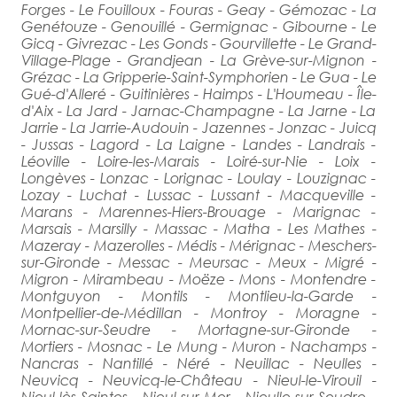
Forges - Le Fouilloux - Fouras - Geay - Gémozac - La
Genétouze - Genouillé - Germignac - Gibourne - Le
Gicq - Givrezac - Les Gonds - Gourvillette - Le Grand-
Village-Plage - Grandjean - La Grève-sur-Mignon -
Grézac - La Gripperie-Saint-Symphorien - Le Gua - Le
Gué-d'Alleré - Guitinières - Haimps - L'Houmeau - Île-
d'Aix - La Jard - Jarnac-Champagne - La Jarne - La
Jarrie - La Jarrie-Audouin - Jazennes - Jonzac - Juicq
- Jussas - Lagord - La Laigne - Landes - Landrais -
Léoville - Loire-les-Marais - Loiré-sur-Nie - Loix -
Longèves - Lonzac - Lorignac - Loulay - Louzignac -
Lozay - Luchat - Lussac - Lussant - Macqueville -
Marans - Marennes-Hiers-Brouage - Marignac -
Marsais - Marsilly - Massac - Matha - Les Mathes -
Mazeray - Mazerolles - Médis - Mérignac - Meschers-
sur-Gironde - Messac - Meursac - Meux - Migré -
Migron - Mirambeau - Moëze - Mons - Montendre -
Montguyon - Montils - Montlieu-la-Garde -
Montpellier-de-Médillan - Montroy - Moragne -
Mornac-sur-Seudre - Mortagne-sur-Gironde -
Mortiers - Mosnac - Le Mung - Muron - Nachamps -
Nancras - Nantillé - Néré - Neuillac - Neulles -
Neuvicq - Neuvicq-le-Château - Nieul-le-Virouil -
Nieul-lès-Saintes - Nieul-sur-Mer - Nieulle-sur-Seudre -