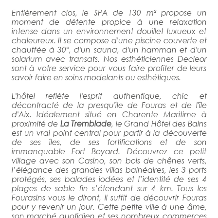
Entièrement clos, le SPA de 130 m² propose un
moment de détente propice à une relaxation
intense dans un environnement douillet luxueux et
chaleureux. Il se compose d'une piscine couverte et
chauffée à 30°, d'un sauna, d'un hamman et d'un
solarium avec transats. Nos esthéticiennes Decleor
sont à votre service pour vous faire profiter de leurs
savoir faire en soins modelants ou esthétiques.
L'hôtel reflète l'esprit authentique, chic et
décontracté de la presqu'île de Fouras et de l'île
d'Aix. Idéalement situé en Charente Maritime à
proximité de
La Tremblade
, le Grand Hôtel des Bains
est un vrai point central pour partir à la découverte
de ses îles, de ses fortifications et de son
immanquable Fort Boyard. Découvrez ce petit
village avec son Casino, son bois de chênes verts,
l’élégance des grandes villas balnéaires, les 3 ports
protégés, ses balades iodées et l’identité de ses 4
plages de sable fin s’étendant sur 4 km. Tous les
Fourasins vous le diront, il suffit de découvrir Fouras
pour y revenir un jour. Cette petite ville à une âme,
son marché quotidien et ses nombreux commerces