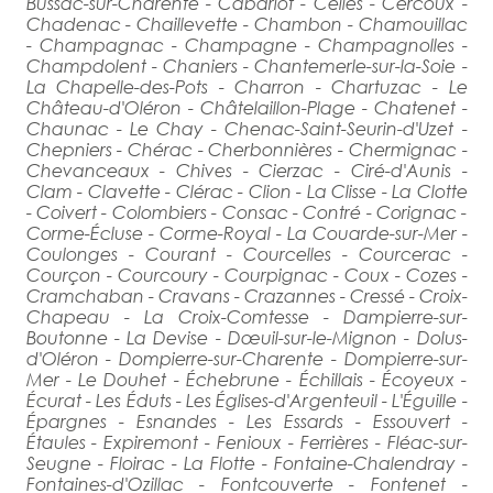
Bussac-sur-Charente - Cabariot - Celles - Cercoux -
Chadenac - Chaillevette - Chambon - Chamouillac
- Champagnac - Champagne - Champagnolles -
Champdolent - Chaniers - Chantemerle-sur-la-Soie -
La Chapelle-des-Pots - Charron - Chartuzac - Le
Château-d'Oléron - Châtelaillon-Plage - Chatenet -
Chaunac - Le Chay - Chenac-Saint-Seurin-d'Uzet -
Chepniers - Chérac - Cherbonnières - Chermignac -
Chevanceaux - Chives - Cierzac - Ciré-d'Aunis -
Clam - Clavette - Clérac - Clion - La Clisse - La Clotte
- Coivert - Colombiers - Consac - Contré - Corignac -
Corme-Écluse - Corme-Royal - La Couarde-sur-Mer -
Coulonges - Courant - Courcelles - Courcerac -
Courçon - Courcoury - Courpignac - Coux - Cozes -
Cramchaban - Cravans - Crazannes - Cressé - Croix-
Chapeau - La Croix-Comtesse - Dampierre-sur-
Boutonne - La Devise - Dœuil-sur-le-Mignon - Dolus-
d'Oléron - Dompierre-sur-Charente - Dompierre-sur-
Mer - Le Douhet - Échebrune - Échillais - Écoyeux -
Écurat - Les Éduts - Les Églises-d'Argenteuil - L'Éguille -
Épargnes - Esnandes - Les Essards - Essouvert -
Étaules - Expiremont - Fenioux - Ferrières - Fléac-sur-
Seugne - Floirac - La Flotte - Fontaine-Chalendray -
Fontaines-d'Ozillac - Fontcouverte - Fontenet -