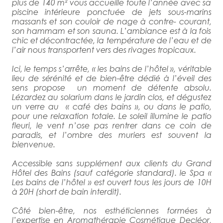
plus de 140 m² vous accueille toute l’année avec sa
piscine intérieure ponctuée de jets sous-marins
massants et son couloir de nage à contre- courant,
son hammam et son sauna. L’ambiance est à la fois
chic et décontractée, la température de l’eau et de
l’air nous transportent vers des rivages tropicaux.
Ici, le temps s’arrête, « les bains de l’hôtel », véritable
lieu de sérénité et de bien-être dédié à l’éveil des
sens propose un moment de détente absolu.
Lézardez au solarium dans le jardin clos, et dégustez
un verre au « café des bains », ou dans le patio,
pour une relaxation totale. Le soleil illumine le patio
fleuri, le vent n’ose pas rentrer dans ce coin de
paradis, et l’ombre des muriers est souvent la
bienvenue.
Accessible sans supplément aux clients du Grand
Hôtel des Bains (sauf catégorie standard). le Spa «
Les bains de l’hôtel » est ouvert tous les jours de 10H
à 20H (short de bain interdit).
Côté bien-être, nos esthéticiennes formées à
l’expertise en Aromathérapie Cosmétique Decléor,