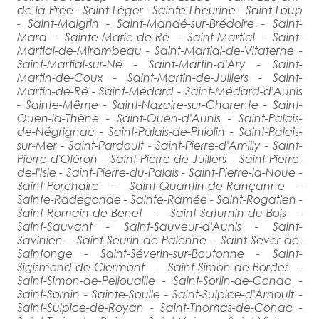
de-la-Prée - Saint-Léger - Sainte-Lheurine - Saint-Loup
- Saint-Maigrin - Saint-Mandé-sur-Brédoire - Saint-
Mard - Sainte-Marie-de-Ré - Saint-Martial - Saint-
Martial-de-Mirambeau - Saint-Martial-de-Vitaterne -
Saint-Martial-sur-Né - Saint-Martin-d'Ary - Saint-
Martin-de-Coux - Saint-Martin-de-Juillers - Saint-
Martin-de-Ré - Saint-Médard - Saint-Médard-d'Aunis
- Sainte-Même - Saint-Nazaire-sur-Charente - Saint-
Ouen-la-Thène - Saint-Ouen-d'Aunis - Saint-Palais-
de-Négrignac - Saint-Palais-de-Phiolin - Saint-Palais-
sur-Mer - Saint-Pardoult - Saint-Pierre-d'Amilly - Saint-
Pierre-d'Oléron - Saint-Pierre-de-Juillers - Saint-Pierre-
de-l'Isle - Saint-Pierre-du-Palais - Saint-Pierre-la-Noue -
Saint-Porchaire - Saint-Quantin-de-Rançanne -
Sainte-Radegonde - Sainte-Ramée - Saint-Rogatien -
Saint-Romain-de-Benet - Saint-Saturnin-du-Bois -
Saint-Sauvant - Saint-Sauveur-d'Aunis - Saint-
Savinien - Saint-Seurin-de-Palenne - Saint-Sever-de-
Saintonge - Saint-Séverin-sur-Boutonne - Saint-
Sigismond-de-Clermont - Saint-Simon-de-Bordes -
Saint-Simon-de-Pellouaille - Saint-Sorlin-de-Conac -
Saint-Sornin - Sainte-Soulle - Saint-Sulpice-d'Arnoult -
Saint-Sulpice-de-Royan - Saint-Thomas-de-Conac -