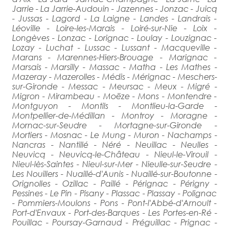
Jarrie - La Jarrie-Audouin - Jazennes - Jonzac - Juicq
- Jussas - Lagord - La Laigne - Landes - Landrais -
Léoville - Loire-les-Marais - Loiré-sur-Nie - Loix -
Longèves - Lonzac - Lorignac - Loulay - Louzignac -
Lozay - Luchat - Lussac - Lussant - Macqueville -
Marans - Marennes-Hiers-Brouage - Marignac -
Marsais - Marsilly - Massac - Matha - Les Mathes -
Mazeray - Mazerolles - Médis - Mérignac - Meschers-
sur-Gironde - Messac - Meursac - Meux - Migré -
Migron - Mirambeau - Moëze - Mons - Montendre -
Montguyon - Montils - Montlieu-la-Garde -
Montpellier-de-Médillan - Montroy - Moragne -
Mornac-sur-Seudre - Mortagne-sur-Gironde -
Mortiers - Mosnac - Le Mung - Muron - Nachamps -
Nancras - Nantillé - Néré - Neuillac - Neulles -
Neuvicq - Neuvicq-le-Château - Nieul-le-Virouil -
Nieul-lès-Saintes - Nieul-sur-Mer - Nieulle-sur-Seudre -
Les Nouillers - Nuaillé-d'Aunis - Nuaillé-sur-Boutonne -
Orignolles - Ozillac - Paillé - Pérignac - Périgny -
Pessines - Le Pin - Pisany - Plassac - Plassay - Polignac
- Pommiers-Moulons - Pons - Pont-l'Abbé-d'Arnoult -
Port-d'Envaux - Port-des-Barques - Les Portes-en-Ré -
Pouillac - Poursay-Garnaud - Préguillac - Prignac -