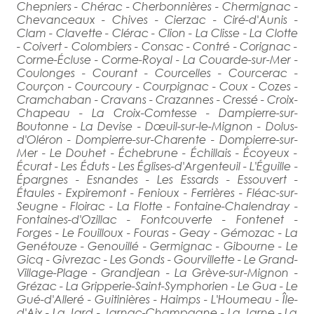
Chepniers - Chérac - Cherbonnières - Chermignac -
Chevanceaux - Chives - Cierzac - Ciré-d'Aunis -
Clam - Clavette - Clérac - Clion - La Clisse - La Clotte
- Coivert - Colombiers - Consac - Contré - Corignac -
Corme-Écluse - Corme-Royal - La Couarde-sur-Mer -
Coulonges - Courant - Courcelles - Courcerac -
Courçon - Courcoury - Courpignac - Coux - Cozes -
Cramchaban - Cravans - Crazannes - Cressé - Croix-
Chapeau - La Croix-Comtesse - Dampierre-sur-
Boutonne - La Devise - Dœuil-sur-le-Mignon - Dolus-
d'Oléron - Dompierre-sur-Charente - Dompierre-sur-
Mer - Le Douhet - Échebrune - Échillais - Écoyeux -
Écurat - Les Éduts - Les Églises-d'Argenteuil - L'Éguille -
Épargnes - Esnandes - Les Essards - Essouvert -
Étaules - Expiremont - Fenioux - Ferrières - Fléac-sur-
Seugne - Floirac - La Flotte - Fontaine-Chalendray -
Fontaines-d'Ozillac - Fontcouverte - Fontenet -
Forges - Le Fouilloux - Fouras - Geay - Gémozac - La
Genétouze - Genouillé - Germignac - Gibourne - Le
Gicq - Givrezac - Les Gonds - Gourvillette - Le Grand-
Village-Plage - Grandjean - La Grève-sur-Mignon -
Grézac - La Gripperie-Saint-Symphorien - Le Gua - Le
Gué-d'Alleré - Guitinières - Haimps - L'Houmeau - Île-
d'Aix - La Jard - Jarnac-Champagne - La Jarne - La