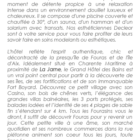
moment de détente propice à une relaxation
intense dans un environnement douillet luxueux et
chaleureux. Il se compose d'une piscine couverte et
chauffée à 30°, d'un sauna, d'un hamman et d'un
solarium avec transats. Nos esthéticiennes Decleor
sont à votre service pour vous faire profiter de leurs
savoir faire en soins modelants ou esthétiques.
L'hôtel reflète l'esprit authentique, chic et
décontracté de la presqu'île de Fouras et de l'île
d'Aix. Idéalement situé en Charente Maritime à
proximité de
La Jarne
, le Grand Hôtel des Bains est
un vrai point central pour partir à la découverte de
ses îles, de ses fortifications et de son immanquable
Fort Boyard. Découvrez ce petit village avec son
Casino, son bois de chênes verts, l’élégance des
grandes villas balnéaires, les 3 ports protégés, ses
balades iodées et l’identité de ses 4 plages de sable
fin s’étendant sur 4 km. Tous les Fourasins vous le
diront, il suffit de découvrir Fouras pour y revenir un
jour. Cette petite ville à une âme, son marché
quotidien et ses nombreux commerces dans la rue
piétonne animent son coeur tous les jours, toute