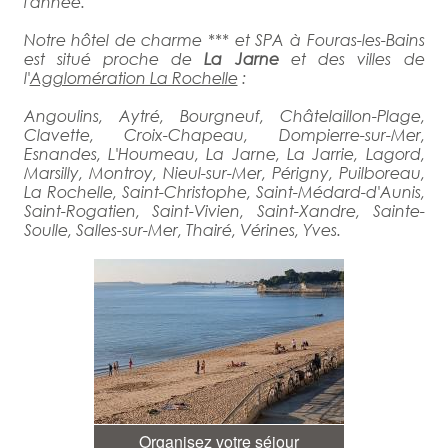
l'année.
Notre hôtel de charme *** et SPA à Fouras-les-Bains
est situé proche de
La Jarne
et des villes de
l'
Agglomération La Rochelle
:
Angoulins, Aytré, Bourgneuf, Châtelaillon-Plage,
Clavette, Croix-Chapeau, Dompierre-sur-Mer,
Esnandes, L'Houmeau, La Jarne, La Jarrie, Lagord,
Marsilly, Montroy, Nieul-sur-Mer, Périgny, Puilboreau,
La Rochelle, Saint-Christophe, Saint-Médard-d'Aunis,
Saint-Rogatien, Saint-Vivien, Saint-Xandre, Sainte-
Soulle, Salles-sur-Mer, Thairé, Vérines, Yves.
Organisez votre séjour