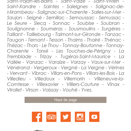
Saint-Trojan-les-Bains - Saint-Vaize - Saint-Vivien -
Saint-Xandre - Saintes - Saleignes - Salignac-de-
Mirambeau - Salignac-sur-Charente - Salles-sur-Mer -
Saujon - Seigné - Semillac - Semoussac - Semussac -
Le Seure - Siecq - Sonnac - Soubise - Soubran -
Soulignonne - Souméras - Sousmoulins - Surgères -
Taillant - Taillebourg - Talmont-sur-Gironde - Tanzac -
Taugon - Ternant - Tesson - Thaims - Thairé - Thénac -
Thézac - Thors - Le Thou - Tonnay-Boutonne - Tonnay-
Charente - Torxé - Les Touches-de-Périgny - La
Tremblade - Trizay - Tugéras-Saint-Maurice - La
Vallée - Vanzac - Varaize - Varzay - Vaux-sur-Mer -
Vénérand - Vergeroux - Vergné - La Vergne - Vérines
- Vervant - Vibrac - Villars-en-Pons - Villars-les-Bois - La
Villedieu - Villedoux - Villemorin - Villeneuve-la-
Comtesse - Villexavier - Villiers-Couture - Vinax -
Virollet - Virson - Voissay - Vouhé - Yves.
Haut de page