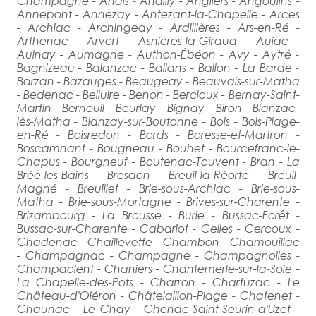
Champagne - Anais - Andilly - Angliers - Angoulins -
Annepont - Annezay - Antezant-la-Chapelle - Arces
- Archiac - Archingeay - Ardillières - Ars-en-Ré -
Arthenac - Arvert - Asnières-la-Giraud - Aujac -
Aulnay - Aumagne - Authon-Ébéon - Avy - Aytré -
Bagnizeau - Balanzac - Ballans - Ballon - La Barde -
Barzan - Bazauges - Beaugeay - Beauvais-sur-Matha
- Bedenac - Belluire - Benon - Bercloux - Bernay-Saint-
Martin - Berneuil - Beurlay - Bignay - Biron - Blanzac-
lès-Matha - Blanzay-sur-Boutonne - Bois - Bois-Plage-
en-Ré - Boisredon - Bords - Boresse-et-Martron -
Boscamnant - Bougneau - Bouhet - Bourcefranc-le-
Chapus - Bourgneuf - Boutenac-Touvent - Bran - La
Brée-les-Bains - Bresdon - Breuil-la-Réorte - Breuil-
Magné - Breuillet - Brie-sous-Archiac - Brie-sous-
Matha - Brie-sous-Mortagne - Brives-sur-Charente -
Brizambourg - La Brousse - Burie - Bussac-Forêt -
Bussac-sur-Charente - Cabariot - Celles - Cercoux -
Chadenac - Chaillevette - Chambon - Chamouillac
- Champagnac - Champagne - Champagnolles -
Champdolent - Chaniers - Chantemerle-sur-la-Soie -
La Chapelle-des-Pots - Charron - Chartuzac - Le
Château-d'Oléron - Châtelaillon-Plage - Chatenet -
Chaunac - Le Chay - Chenac-Saint-Seurin-d'Uzet -