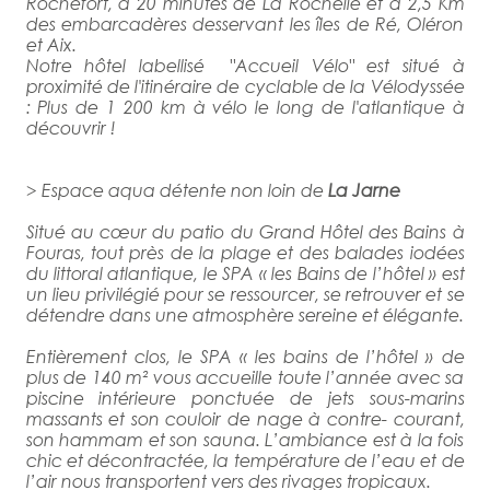
Rochefort, à 20 minutes de La Rochelle et à 2,5 Km
des embarcadères desservant les îles de Ré, Oléron
et Aix.
Notre hôtel labellisé "Accueil Vélo" est situé à
proximité de l'itinéraire de cyclable de la Vélodyssée
: Plus de 1 200 km à vélo le long de l'atlantique à
découvrir !
> Espace aqua détente non loin de
La Jarne
Situé au cœur du patio du Grand Hôtel des Bains à
Fouras, tout près de la plage et des balades iodées
du littoral atlantique, le SPA « les Bains de l’hôtel » est
un lieu privilégié pour se ressourcer, se retrouver et se
détendre dans une atmosphère sereine et élégante.
Entièrement clos, le SPA « les bains de l’hôtel » de
plus de 140 m² vous accueille toute l’année avec sa
piscine intérieure ponctuée de jets sous-marins
massants et son couloir de nage à contre- courant,
son hammam et son sauna. L’ambiance est à la fois
chic et décontractée, la température de l’eau et de
l’air nous transportent vers des rivages tropicaux.