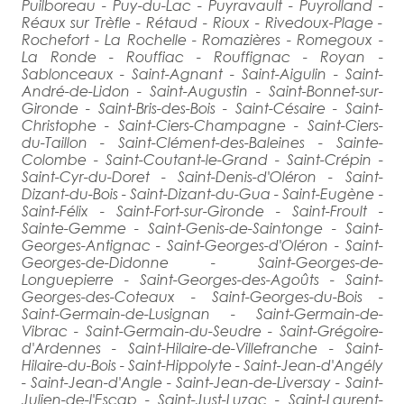
Puilboreau - Puy-du-Lac - Puyravault - Puyrolland -
Réaux sur Trèfle - Rétaud - Rioux - Rivedoux-Plage -
Rochefort - La Rochelle - Romazières - Romegoux -
La Ronde - Rouffiac - Rouffignac - Royan -
Sablonceaux - Saint-Agnant - Saint-Aigulin - Saint-
André-de-Lidon - Saint-Augustin - Saint-Bonnet-sur-
Gironde - Saint-Bris-des-Bois - Saint-Césaire - Saint-
Christophe - Saint-Ciers-Champagne - Saint-Ciers-
du-Taillon - Saint-Clément-des-Baleines - Sainte-
Colombe - Saint-Coutant-le-Grand - Saint-Crépin -
Saint-Cyr-du-Doret - Saint-Denis-d'Oléron - Saint-
Dizant-du-Bois - Saint-Dizant-du-Gua - Saint-Eugène -
Saint-Félix - Saint-Fort-sur-Gironde - Saint-Froult -
Sainte-Gemme - Saint-Genis-de-Saintonge - Saint-
Georges-Antignac - Saint-Georges-d'Oléron - Saint-
Georges-de-Didonne - Saint-Georges-de-
Longuepierre - Saint-Georges-des-Agoûts - Saint-
Georges-des-Coteaux - Saint-Georges-du-Bois -
Saint-Germain-de-Lusignan - Saint-Germain-de-
Vibrac - Saint-Germain-du-Seudre - Saint-Grégoire-
d'Ardennes - Saint-Hilaire-de-Villefranche - Saint-
Hilaire-du-Bois - Saint-Hippolyte - Saint-Jean-d'Angély
- Saint-Jean-d'Angle - Saint-Jean-de-Liversay - Saint-
Julien-de-l'Escap - Saint-Just-Luzac - Saint-Laurent-