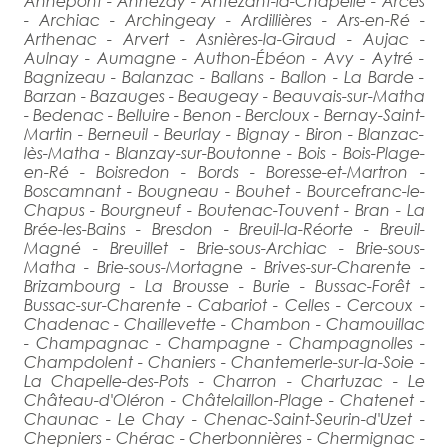
Annepont - Annezay - Antezant-la-Chapelle - Arces
- Archiac - Archingeay - Ardillières - Ars-en-Ré -
Arthenac - Arvert - Asnières-la-Giraud - Aujac -
Aulnay - Aumagne - Authon-Ébéon - Avy - Aytré -
Bagnizeau - Balanzac - Ballans - Ballon - La Barde -
Barzan - Bazauges - Beaugeay - Beauvais-sur-Matha
- Bedenac - Belluire - Benon - Bercloux - Bernay-Saint-
Martin - Berneuil - Beurlay - Bignay - Biron - Blanzac-
lès-Matha - Blanzay-sur-Boutonne - Bois - Bois-Plage-
en-Ré - Boisredon - Bords - Boresse-et-Martron -
Boscamnant - Bougneau - Bouhet - Bourcefranc-le-
Chapus - Bourgneuf - Boutenac-Touvent - Bran - La
Brée-les-Bains - Bresdon - Breuil-la-Réorte - Breuil-
Magné - Breuillet - Brie-sous-Archiac - Brie-sous-
Matha - Brie-sous-Mortagne - Brives-sur-Charente -
Brizambourg - La Brousse - Burie - Bussac-Forêt -
Bussac-sur-Charente - Cabariot - Celles - Cercoux -
Chadenac - Chaillevette - Chambon - Chamouillac
- Champagnac - Champagne - Champagnolles -
Champdolent - Chaniers - Chantemerle-sur-la-Soie -
La Chapelle-des-Pots - Charron - Chartuzac - Le
Château-d'Oléron - Châtelaillon-Plage - Chatenet -
Chaunac - Le Chay - Chenac-Saint-Seurin-d'Uzet -
Chepniers - Chérac - Cherbonnières - Chermignac -