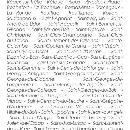
Réaux sur Trèfle - Rétaud - Rioux - Rivedoux-Plage -
Rochefort - La Rochelle - Romazières - Romegoux -
La Ronde - Rouffiac - Rouffignac - Royan -
Sablonceaux - Saint-Agnant - Saint-Aigulin - Saint-
André-de-Lidon - Saint-Augustin - Saint-Bonnet-sur-
Gironde - Saint-Bris-des-Bois - Saint-Césaire - Saint-
Christophe - Saint-Ciers-Champagne - Saint-Ciers-
du-Taillon - Saint-Clément-des-Baleines - Sainte-
Colombe - Saint-Coutant-le-Grand - Saint-Crépin -
Saint-Cyr-du-Doret - Saint-Denis-d'Oléron - Saint-
Dizant-du-Bois - Saint-Dizant-du-Gua - Saint-Eugène -
Saint-Félix - Saint-Fort-sur-Gironde - Saint-Froult -
Sainte-Gemme - Saint-Genis-de-Saintonge - Saint-
Georges-Antignac - Saint-Georges-d'Oléron - Saint-
Georges-de-Didonne - Saint-Georges-de-
Longuepierre - Saint-Georges-des-Agoûts - Saint-
Georges-des-Coteaux - Saint-Georges-du-Bois -
Saint-Germain-de-Lusignan - Saint-Germain-de-
Vibrac - Saint-Germain-du-Seudre - Saint-Grégoire-
d'Ardennes - Saint-Hilaire-de-Villefranche - Saint-
Hilaire-du-Bois - Saint-Hippolyte - Saint-Jean-d'Angély
- Saint-Jean-d'Angle - Saint-Jean-de-Liversay - Saint-
Julien-de-l'Escap - Saint-Just-Luzac - Saint-Laurent-
de-la-Prée - Saint-Léger - Sainte-Lheurine - Saint-Loup