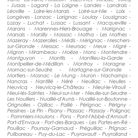
- Jussas - Lagord - La Laigne - Landes - Landrais -
Léoville - Loire-les-Marais - Loiré-sur-Nie - Loix -
Longèves - Lonzac - Lorignac - Loulay - Louzignac -
Lozay - Luchat - Lussac - Lussant - Macqueville -
Marans - Marennes-Hiers-Brouage - Marignac -
Marsais - Marsilly - Massac - Matha - Les Mathes -
Mazeray - Mazerolles - Médis - Mérignac - Meschers-
sur-Gironde - Messac - Meursac - Meux - Migré -
Migron - Mirambeau - Moëze - Mons - Montendre -
Montguyon - Montils - Montlieu-la-Garde -
Montpellier-de-Médillan - Montroy - Moragne -
Mornac-sur-Seudre - Mortagne-sur-Gironde -
Mortiers - Mosnac - Le Mung - Muron - Nachamps -
Nancras - Nantillé - Néré - Neuillac - Neulles -
Neuvicq - Neuvicq-le-Château - Nieul-le-Virouil -
Nieul-lès-Saintes - Nieul-sur-Mer - Nieulle-sur-Seudre -
Les Nouillers - Nuaillé-d'Aunis - Nuaillé-sur-Boutonne -
Orignolles - Ozillac - Paillé - Pérignac - Périgny -
Pessines - Le Pin - Pisany - Plassac - Plassay - Polignac
- Pommiers-Moulons - Pons - Pont-l'Abbé-d'Arnoult -
Port-d'Envaux - Port-des-Barques - Les Portes-en-Ré -
Pouillac - Poursay-Garnaud - Préguillac - Prignac -
Puilboreau - Puy-du-Lac - Puyravault - Puyrolland -