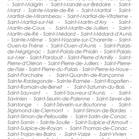
- Saint-Maigrin - Saint-Mandé-sur-Brédoire - Saint-
Mard - Sainte-Marie-de-Ré - Saint-Martial - Saint-
Martial-de-Mirambeau - Saint-Martial-de-Vitaterne -
Saint-Martial-sur-Né - Saint-Martin-d'Ary - Saint-
Martin-de-Coux - Saint-Martin-de-Juillers - Saint-
Martin-de-Ré - Saint-Médard - Saint-Médard-d'Aunis
- Sainte-Même - Saint-Nazaire-sur-Charente - Saint-
Ouen-la-Thène - Saint-Ouen-d'Aunis - Saint-Palais-
de-Négrignac - Saint-Palais-de-Phiolin - Saint-Palais-
sur-Mer - Saint-Pardoult - Saint-Pierre-d'Amilly - Saint-
Pierre-d'Oléron - Saint-Pierre-de-Juillers - Saint-Pierre-
de-l'Isle - Saint-Pierre-du-Palais - Saint-Pierre-la-Noue -
Saint-Porchaire - Saint-Quantin-de-Rançanne -
Sainte-Radegonde - Sainte-Ramée - Saint-Rogatien -
Saint-Romain-de-Benet - Saint-Saturnin-du-Bois -
Saint-Sauvant - Saint-Sauveur-d'Aunis - Saint-
Savinien - Saint-Seurin-de-Palenne - Saint-Sever-de-
Saintonge - Saint-Séverin-sur-Boutonne - Saint-
Sigismond-de-Clermont - Saint-Simon-de-Bordes -
Saint-Simon-de-Pellouaille - Saint-Sorlin-de-Conac -
Saint-Sornin - Sainte-Soulle - Saint-Sulpice-d'Arnoult -
Saint-Sulpice-de-Royan - Saint-Thomas-de-Conac -
Saint-Trojan-les-Bains - Saint-Vaize - Saint-Vivien -