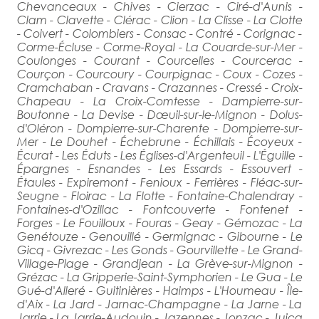
Chevanceaux - Chives - Cierzac - Ciré-d'Aunis -
Clam - Clavette - Clérac - Clion - La Clisse - La Clotte
- Coivert - Colombiers - Consac - Contré - Corignac -
Corme-Écluse - Corme-Royal - La Couarde-sur-Mer -
Coulonges - Courant - Courcelles - Courcerac -
Courçon - Courcoury - Courpignac - Coux - Cozes -
Cramchaban - Cravans - Crazannes - Cressé - Croix-
Chapeau - La Croix-Comtesse - Dampierre-sur-
Boutonne - La Devise - Dœuil-sur-le-Mignon - Dolus-
d'Oléron - Dompierre-sur-Charente - Dompierre-sur-
Mer - Le Douhet - Échebrune - Échillais - Écoyeux -
Écurat - Les Éduts - Les Églises-d'Argenteuil - L'Éguille -
Épargnes - Esnandes - Les Essards - Essouvert -
Étaules - Expiremont - Fenioux - Ferrières - Fléac-sur-
Seugne - Floirac - La Flotte - Fontaine-Chalendray -
Fontaines-d'Ozillac - Fontcouverte - Fontenet -
Forges - Le Fouilloux - Fouras - Geay - Gémozac - La
Genétouze - Genouillé - Germignac - Gibourne - Le
Gicq - Givrezac - Les Gonds - Gourvillette - Le Grand-
Village-Plage - Grandjean - La Grève-sur-Mignon -
Grézac - La Gripperie-Saint-Symphorien - Le Gua - Le
Gué-d'Alleré - Guitinières - Haimps - L'Houmeau - Île-
d'Aix - La Jard - Jarnac-Champagne - La Jarne - La
Jarrie - La Jarrie-Audouin - Jazennes - Jonzac - Juicq