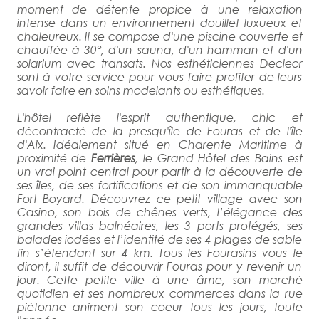
moment de détente propice à une relaxation
intense dans un environnement douillet luxueux et
chaleureux. Il se compose d'une piscine couverte et
chauffée à 30°, d'un sauna, d'un hamman et d'un
solarium avec transats. Nos esthéticiennes Decleor
sont à votre service pour vous faire profiter de leurs
savoir faire en soins modelants ou esthétiques.
L'hôtel reflète l'esprit authentique, chic et
décontracté de la presqu'île de Fouras et de l'île
d'Aix. Idéalement situé en Charente Maritime à
proximité de
Ferrières
, le Grand Hôtel des Bains est
un vrai point central pour partir à la découverte de
ses îles, de ses fortifications et de son immanquable
Fort Boyard. Découvrez ce petit village avec son
Casino, son bois de chênes verts, l’élégance des
grandes villas balnéaires, les 3 ports protégés, ses
balades iodées et l’identité de ses 4 plages de sable
fin s’étendant sur 4 km. Tous les Fourasins vous le
diront, il suffit de découvrir Fouras pour y revenir un
jour. Cette petite ville à une âme, son marché
quotidien et ses nombreux commerces dans la rue
piétonne animent son coeur tous les jours, toute