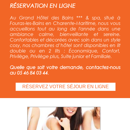
RÉSERVATION EN LIGNE
Au Grand Hôtel des Bains *** & spa, situé à
Fouras-les-Bains en Charente-Maritime, nous vous
accueillons tout au long de l'année
dans une
ambiance calme, bienveillante et sereine.
Confortables et décorées avec soin dans un style
cosy, nos chambres d’hôtel sont disponibles en lit
double ou en 2 lits : Économique, Confort,
Privilège, Privilège plus, Suite junior et Familiale.
Quelle que soit votre demande, contactez-nous
au 05 46 84 03 44
.
RÉSERVEZ VOTRE SÉJOUR EN LIGNE