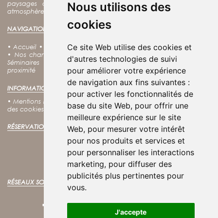
paysages de la côte charentaise, tout en profitant d’une
Nous utilisons des
atmosphère calme et chaleureuse au cœur de Fouras.
cookies
NAVIGATION :
Ce site Web utilise des cookies et
•
Accueil
•
Nos offres
•
Notre charte RSE
•
Notre Spa
•
Nos Soins
•
Nos chambres
•
Nos coffrets cadeaux
•
Découvrir Fouras
•
d'autres technologies de suivi
Séminaires
•
Groupes
•
Tarifs
•
Contact
•
Accès
•
Villes à
pour améliorer votre expérience
proximité
de navigation aux fins suivantes :
INFORMATIONS LÉGALES :
pour activer les fonctionnalités de
•
Mentions légales
•
Conditions générales d'utilisation
•
Politique
base du site Web
,
pour offrir une
des cookies
•
Politique de confidentialité
meilleure expérience sur le site
RÉSERVATION EN LIGNE :
Web
,
pour mesurer votre intérêt
pour nos produits et services et
RÉSERVER VOTRE SÉJOUR
pour personnaliser les interactions
Meilleurs tarifs garantis !
marketing
,
pour diffuser des
publicités plus pertinentes pour
RÉSEAUX SOCIAUX :
vous
.
J'accepte