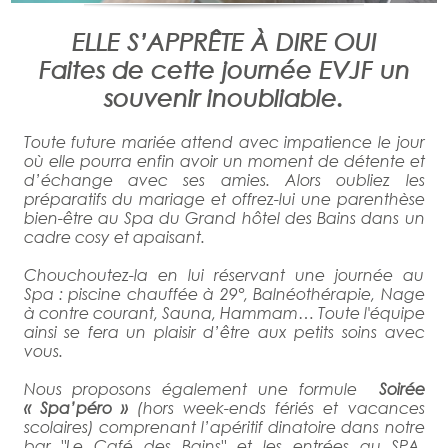
ELLE S’APPRÊTE À DIRE OUI
Faites de cette journée EVJF un
souvenir inoubliable.
Toute future mariée attend avec impatience le jour
où elle pourra enfin avoir un moment de détente et
d’échange avec ses amies. Alors oubliez les
préparatifs du mariage et offrez-lui une parenthèse
bien-être au Spa du Grand hôtel des Bains dans un
cadre cosy et apaisant.
Chouchoutez-la en lui réservant une journée au
Spa : piscine chauffée à 29°, Balnéothérapie, Nage
à contre courant, Sauna, Hammam… Toute l'équipe
ainsi se fera un plaisir d’être aux petits soins avec
vous.
Nous proposons également une formule
Soirée
« Spa’péro »
(hors week-ends fériés et vacances
scolaires) comprenant l’apéritif dinatoire dans notre
bar "Le Café des Bains" et les entrées au SPA.