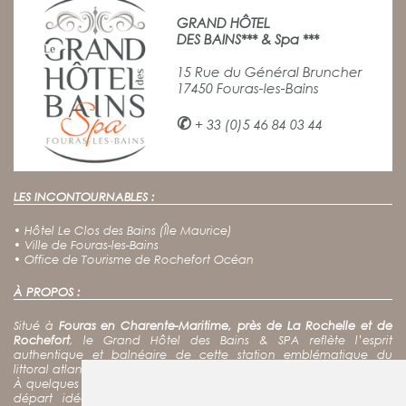
GRAND HÔTEL
DES BAINS*** & Spa ***
15 Rue du Général Bruncher
17450 Fouras-les-Bains
✆
+ 33 (0)5 46 84 03 44
LES INCONTOURNABLES :
•
Hôtel Le Clos des Bains (Île Maurice)
•
Ville de Fouras-les-Bains
•
Office de Tourisme de Rochefort Océan
À PROPOS :
Situé à
Fouras en Charente-Maritime, près de La Rochelle et de
Rochefort
, le Grand Hôtel des Bains & SPA reflète l’esprit
authentique et balnéaire de cette station emblématique du
littoral atlantique.
À quelques pas de l’océan, notre hôtel spa constitue un point de
départ idéal pour
découvrir Fort Boyard, l’île d’Aix
et les